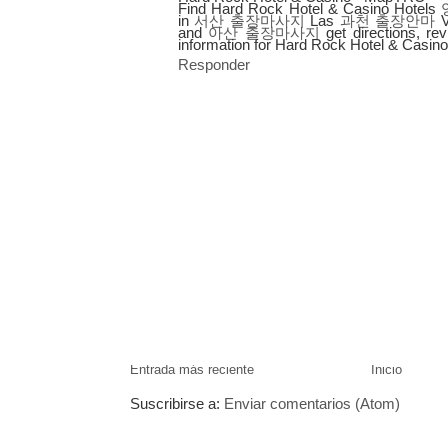
Find Hard Rock Hotel & Casino Hotels
in
서산 출장마사지
Las
과천 출장안마
V
and
아산 출장마사지
get directions, re
information for Hard Rock Hotel & Casino
Responder
Entrada más reciente
Inicio
Suscribirse a:
Enviar comentarios (Atom)